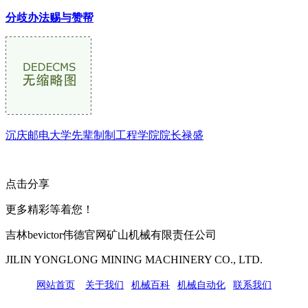
分歧办法赐与赞帮
沉庆邮电大学先辈制制工程学院院长禄盛
点击分享
更多精彩等着您！
吉林bevictor伟德官网矿山机械有限责任公司
JILIN YONGLONG MINING MACHINERY CO., LTD.
网站首页
|
关于我们
|
机械百科
|
机械自动化
|
联系我们