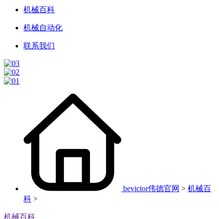
机械百科
机械自动化
联系我们
bevictor伟德官网
>
机械百
科
>
机械百科