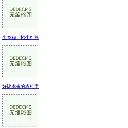
生章程、招生打算
好比本来的农机类