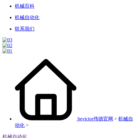
机械百科
机械自动化
联系我们
bevictor伟德官网
>
机械自
动化
>
机械自动化