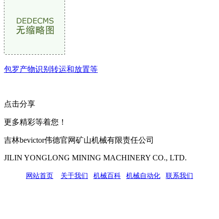
包罗产物识别转运和放置等
点击分享
更多精彩等着您！
吉林bevictor伟德官网矿山机械有限责任公司
JILIN YONGLONG MINING MACHINERY CO., LTD.
网站首页
|
关于我们
|
机械百科
|
机械自动化
|
联系我们
公司地址：吉林市吉长南线98号
联系人：吴冰