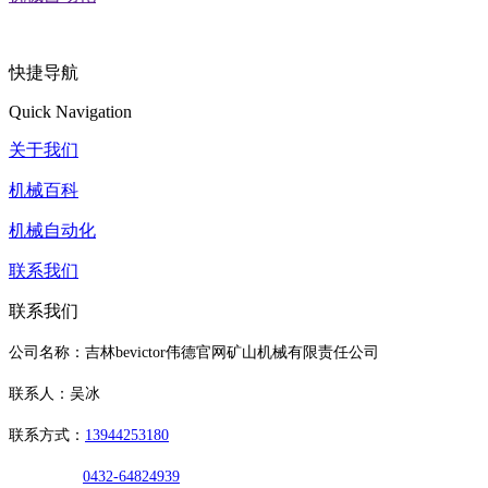
快捷导航
Quick Navigation
关于我们
机械百科
机械自动化
联系我们
联系我们
公司名称：吉林bevictor伟德官网矿山机械有限责任公司
联系人：吴冰
联系方式：
13944253180
0432-64824939