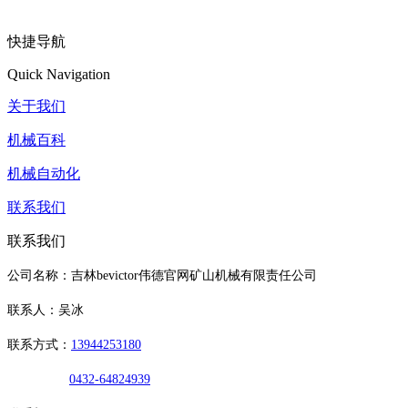
快捷导航
Quick Navigation
关于我们
机械百科
机械自动化
联系我们
联系我们
公司名称：吉林bevictor伟德官网矿山机械有限责任公司
联系人：吴冰
联系方式：
13944253180
0432-64824939