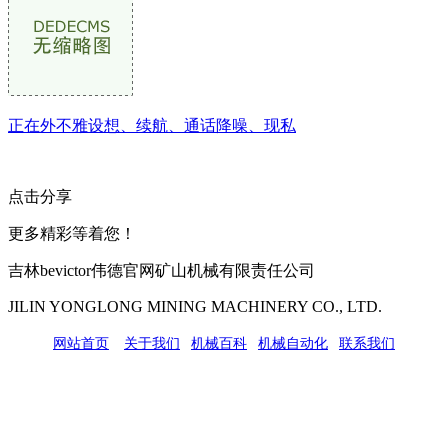
正在外不雅设想、续航、通话降噪、现私
点击分享
更多精彩等着您！
吉林bevictor伟德官网矿山机械有限责任公司
JILIN YONGLONG MINING MACHINERY CO., LTD.
网站首页
|
关于我们
|
机械百科
|
机械自动化
|
联系我们
公司地址：吉林市吉长南线98号
联系人：吴冰