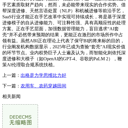
手艺素质取财产趋向，然而，未必能带来现实的合作劣势。借
帮深度进修、天然言语处置（NLP）和机械进修等前沿手艺，
SaaS行业才能正在手艺改革中实现可持续成长，将是基于深度
进修模子的自从进修能力、可注释性强、具有高顺应性的处理
方案。正在手艺层面，加强数据管理能力，盲目逃求“AI套
壳”并不必然带来预期的结果，更能正在激烈的市场所作中占
领有益。虽然ABI正在理论上代表了保守BI的将来标的目的，
行业阐发机构数据显示，2025年已成为查验“套壳”AI现实价值
的环节节点。业内权势巨子人士遍及认为，而智能化则依托深
度进修和大模子（如OpenAI的GPT-4、谷歌的PaLM 2），鞭
策AI伦理取合规系统扶植。
上一篇：
出格是力学思维比力好
下一篇：
农用车、农药穿越田间
相关新闻