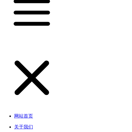
网站首页
关于我们