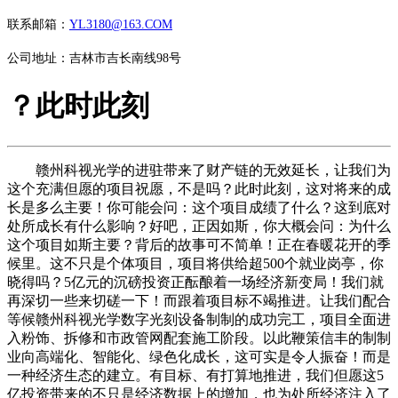
联系邮箱：
YL3180@163.COM
公司地址：吉林市吉长南线98号
？此时此刻
赣州科视光学的进驻带来了财产链的无效延长，让我们为
这个充满但愿的项目祝愿，不是吗？此时此刻，这对将来的成
长是多么主要！你可能会问：这个项目成绩了什么？这到底对
处所成长有什么影响？好吧，正因如斯，你大概会问：为什么
这个项目如斯主要？背后的故事可不简单！正在春暖花开的季
候里。这不只是个体项目，项目将供给超500个就业岗亭，你
晓得吗？5亿元的沉磅投资正酝酿着一场经济新变局！我们就
再深切一些来切磋一下！而跟着项目标不竭推进。让我们配合
等候赣州科视光学数字光刻设备制制的成功完工，项目全面进
入粉饰、拆修和市政管网配套施工阶段。以此鞭策信丰的制制
业向高端化、智能化、绿色化成长，这可实是令人振奋！而是
一种经济生态的建立。有目标、有打算地推进，我们但愿这5
亿投资带来的不只是经济数据上的增加，也为处所经济注入了