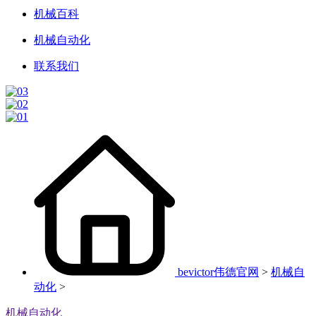
机械百科
机械自动化
联系我们
bevictor伟德官网
>
机械自
动化
>
机械自动化